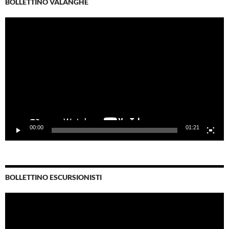
BOLLETTINO VALANGHE
Video
Player
00:00
01:21
BOLLETTINO ESCURSIONISTI
Video
Player