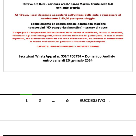
1
2
…
6
SUCCESSIVO →
Navigazione
articoli