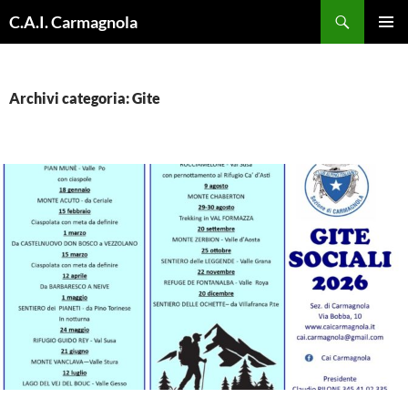
Vai
Cerca
C.A.I. Carmagnola
al
MENU
contenuto
PRINCI
Archivi categoria: Gite