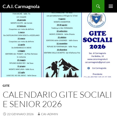
Vai
Cerca
C.A.I. Carmagnola
al
MENU
contenuto
PRINCI
GITE
CALENDARIO GITE SOCIALI
E SENIOR 2026
22 GENNAIO 2026
CAI-ADMIN