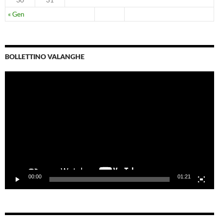
« Gen
BOLLETTINO VALANGHE
Video
Player
00:00
01:21