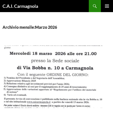
Vai
Cerca
C.A.I. Carmagnola
al
MENU
contenuto
PRINCI
Archivio mensile:Marzo 2026