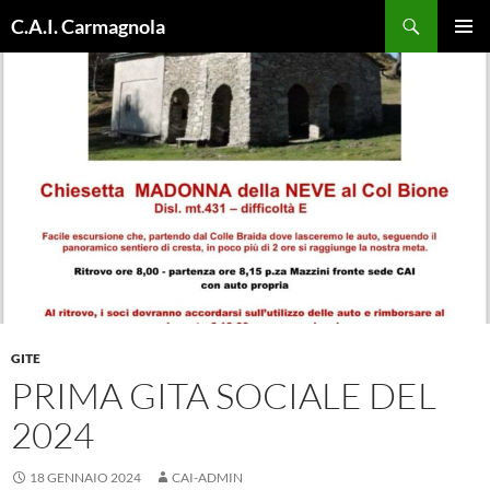
Vai
Cerca
C.A.I. Carmagnola
al
MENU
contenuto
PRINCI
GITE
PRIMA GITA SOCIALE DEL
2024
18 GENNAIO 2024
CAI-ADMIN