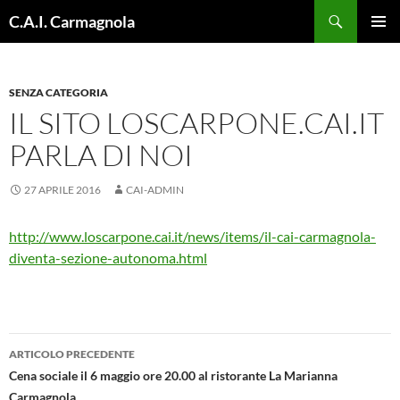
Vai
Cerca
C.A.I. Carmagnola
al
MENU
contenuto
PRINCI
SENZA CATEGORIA
IL SITO LOSCARPONE.CAI.IT
PARLA DI NOI
27 APRILE 2016
CAI-ADMIN
http://www.loscarpone.cai.it/news/items/il-cai-carmagnola-
diventa-sezione-autonoma.html
ARTICOLO PRECEDENTE
Navigazione
Cena sociale il 6 maggio ore 20.00 al ristorante La Marianna
Carmagnola