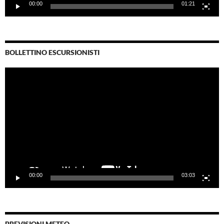
00:00
01:21
BOLLETTINO ESCURSIONISTI
Video
Player
00:00
03:03
PREVISIONI METEO